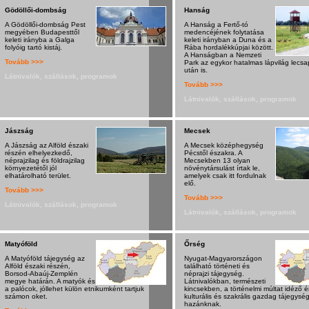
Gödöllői-dombság
Hanság
A Gödöllői-dombság Pest
A Hanság a Fertő-tó
megyében Budapesttől
medencéjének folytatása
keleti irányba a Galga
keleti irányban a Duna és a
folyóig tartó kistáj.
Rába hordalékkúpjai között.
A Hanságban a Nemzeti
Tovább >>>
Park az egykor hatalmas lápvilág lecs
után is.
Látnivalók, szállások, programok
Tovább >>>
Látnivalók, szállások, programok
Jászság
Mecsek
A Jászság az Alföld északi
A Mecsek középhegység
részén elhelyezkedő,
Pécstől északra. A
néprajzilag és földrajzilag
Mecsekben 13 olyan
környezetétől jól
növénytársulást írtak le,
elhatárolható terület.
amelyek csak itt fordulnak
elő.
Tovább >>>
Tovább >>>
Látnivalók, szállások, programok
Látnivalók, szállások, programok
Matyóföld
Őrség
A Matyóföld tájegység az
Nyugat-Magyarországon
Alföld északi részén,
található történeti és
Borsod-Abaúj-Zemplén
néprajzi tájegység.
megye határán. A matyók és
Látnivalókban, természeti
a palócok, jóllehet külön etnikumként tartjuk
kincsekben, a történelmi múltat idéző 
számon oket.
kulturális és szakrális gazdag tájegysé
hazánknak.