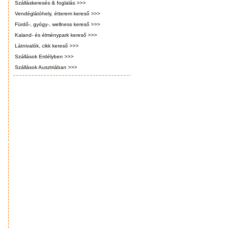
Szálláskeresés & foglalás >>>
Vendéglátóhely, étterem kereső >>>
Fürdő-, gyógy-, wellness kereső >>>
Kaland- és élménypark kereső >>>
Látnivalók, cikk kereső >>>
Szállások Erdélyben >>>
Szállások Ausztriában >>>