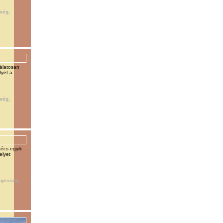
ség,
s
álatosan
lyet a
ség,
Pécs egyik
elyet
egesség,