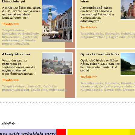
kirándulóhelyei
leírás
A terület az őskor óta lakott.
A település első írásos
A 9-11. század környékén a
említése 1247-ből való.
régi római városfalat
Luxemburgi Zsigmond a
kiegészítették, és f
Kanizsaiaknak
adományozta...
Tovább >>>
Tovább >>>
Településleírás,
látnivalók, Kirándulóhely,
Településleírás, látnivalók, Kultúráli
túraútvonal, Egyéb cikk,
programlehetőség, Egyéb cikk, érde
érdekesség, Kultúrális
programlehetőség,
A királynék városa
Gyula - Látnivaló és leírás
Veszprém vára az
Gyula első hiteles említése
esztergomi és
Károly Róbert 1313-ban kelt
székesfehérvári várakkal
két oklevelében történik. A
együtt egyike volt
gyulai...
legkorábbi várainknak...
Tovább >>>
Tovább >>>
Településleírás, látnivalók, Kirándul
Településleírás, látnivalók, Kultúrális
túraútvonal, Kultúrális programlehet
programlehetőség, Egyéb cikk, érdekesség,
Különlegesség, Egyéb cikk, érdekes
ajánljuk...