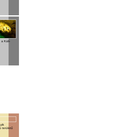
 a Káli-
yik
b területű