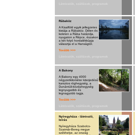
Látnivalók, szállások, programok
Rábaköz
A Kisalföld egyik jellegzetes
kistája a Rábaköz. Délen és
keleten a Rába határolja,
nyugaton a Répce, északon
a két folyó hordalékkúpja
választja el a Hanságtól.
Tovább >>>
Látnivalók, szállások, programok
A Bakony
A Bakony egy 4000
négyzetkilométer kiterjedésű
karsztos röghegység, a
Dunántúli-középhegység
legnyugatibb és
legnagyobb tagja.
Tovább >>>
Látnivalók, szállások, programok
Nyíregyháza - látnivaló,
leírás
Nyíregyháza Szabolcs-
Szatmár-Bereg megye
székhelye, az ország