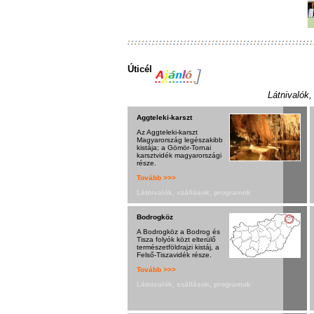
Úticél
Látnivalók,
Aggteleki-karszt
Az Aggteleki-karszt
Magyarország legészakibb
kistája; a Gömör-Tornai
karsztvidék magyarországi
része.
Tovább >>>
Látnivalók, szállások, programok
Bodrogköz
A Bodrogköz a Bodrog és
Tisza folyók közt elterülő
természetföldrajzi kistáj, a
Felső-Tiszavidék része.
Tovább >>>
Látnivalók, szállások, programok