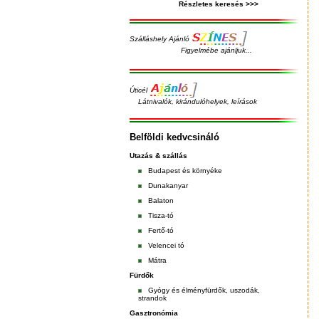
Részletes keresés >>>
Szálláshely Ajánló
Figyelmébe ajánljuk...
Úticél
Látnivalók, kirándulóhelyek, leírások
Belföldi kedvcsináló
Utazás & szállás
Budapest
és
környéke
Dunakanyar
Balaton
Tisza-tó
Fertő-tó
Velencei tó
Mátra
Fürdők
Gyógy és élményfürdők, uszodák,
strandok
Gasztronómia