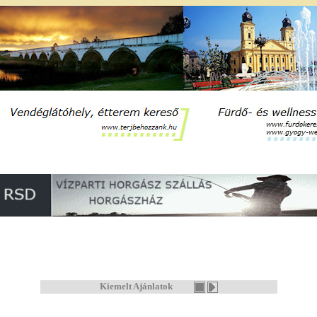
Kiemelt Ajánlatok
RSD Gyöngyszeme 2
2340 Kiskunlacháza, Alsó-Dunasor 4.NTAK reg. szám: