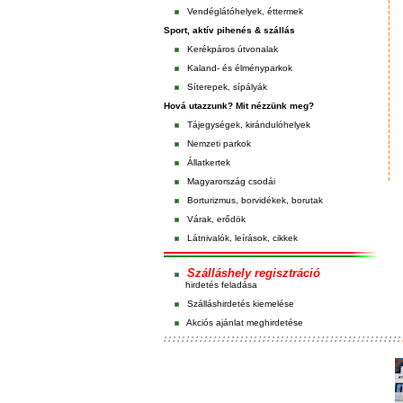
Vendéglátóhelyek, éttermek
Sport, aktív pihenés & szállás
Kerékpáros útvonalak
Kaland- és élményparkok
Síterepek, sípályák
Hová utazzunk? Mit nézzünk meg?
Tájegységek, kirándulóhelyek
Nemzeti parkok
Állatkertek
Magyarország csodái
Borturizmus, borvidékek, borutak
Várak, erődök
Látnivalók, leírások, cikkek
Szálláshely regisztráció
hirdetés feladása
Szálláshirdetés kiemelése
Akciós ajánlat meghirdetése