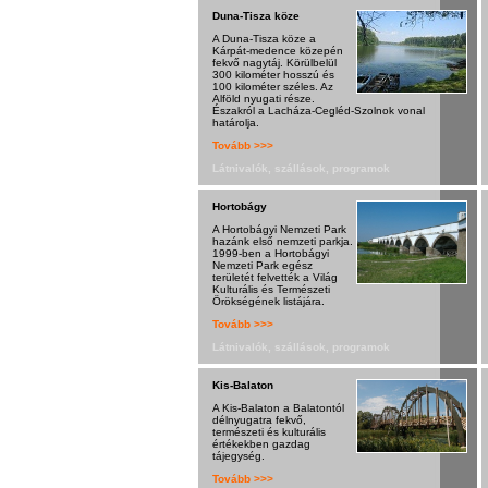
Duna-Tisza köze
A Duna-Tisza köze a
Kárpát-medence közepén
fekvő nagytáj. Körülbelül
300 kilométer hosszú és
100 kilométer széles. Az
Alföld nyugati része.
Északról a Lacháza-Cegléd-Szolnok vonal
határolja.
Tovább >>>
Látnivalók, szállások, programok
Hortobágy
A Hortobágyi Nemzeti Park
hazánk első nemzeti parkja.
1999-ben a Hortobágyi
Nemzeti Park egész
területét felvették a Világ
Kulturális és Természeti
Örökségének listájára.
Tovább >>>
Látnivalók, szállások, programok
Kis-Balaton
A Kis-Balaton a Balatontól
délnyugatra fekvő,
természeti és kulturális
értékekben gazdag
tájegység.
Tovább >>>