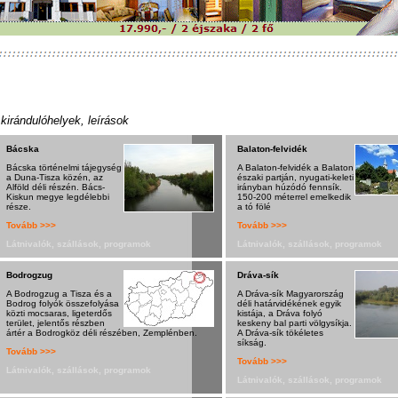
 kirándulóhelyek, leírások
Bácska
Balaton-felvidék
Bácska történelmi tájegység
A Balaton-felvidék a Balaton
a Duna-Tisza közén, az
északi partján, nyugati-keleti
Alföld déli részén. Bács-
irányban húzódó fennsík.
Kiskun megye legdélebbi
150-200 méterrel emelkedik
része.
a tó fölé
Tovább >>>
Tovább >>>
Látnivalók, szállások, programok
Látnivalók, szállások, programok
Bodrogzug
Dráva-sík
A Bodrogzug a Tisza és a
A Dráva-sík Magyarország
Bodrog folyók összefolyása
déli határvidékének egyik
közti mocsaras, ligeterdős
kistája, a Dráva folyó
terület, jelentős részben
keskeny bal parti völgysíkja.
ártér a Bodrogköz déli részében, Zemplénben.
A Dráva-sík tökéletes
síkság.
Tovább >>>
Tovább >>>
Látnivalók, szállások, programok
Látnivalók, szállások, programok