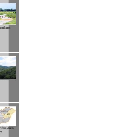
apolások
értékekben,
ge