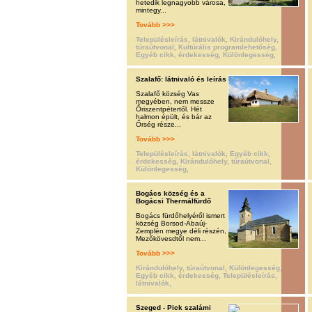
hetedik legnagyobb városa,
mintegy...
Tovább >>>
Településleírás, látnivalók, Kirándulóhely,
túraútvonal, Kultúrális programlehetőség,
Egyéb cikk, érdekesség, Különlegesség,
Szalafő: látnivaló és leírás
Szalafő község Vas
megyében, nem messze
Őriszentpétertől. Hét
halmon épült, és bár az
Őrség része...
Tovább >>>
Településleírás, látnivalók, Egyéb cikk,
érdekesség, Kirándulóhely, túraútvonal,
Különlegesség,
Bogács község és a
Bogácsi Thermálfürdő
Bogács fürdőhelyéről ismert
község Borsod-Abaúj-
Zemplén megye déli részén,
Mezőkövesdtől nem...
Tovább >>>
Kirándulóhely, túraútvonal, Különlegesség,
Egyéb cikk, érdekesség, Településleírás,
látnivalók,
Szeged - Pick szalámi