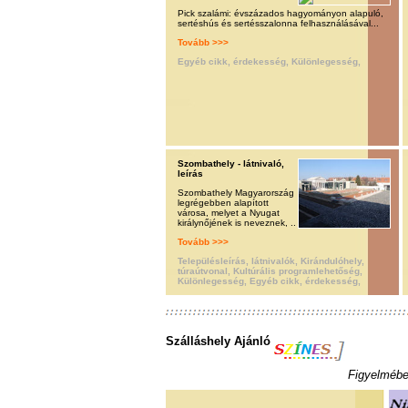
Pick szalámi: évszázados hagyományon alapuló,
sertéshús és sertésszalonna felhasználásával...
Tovább >>>
Egyéb cikk, érdekesség, Különlegesség,
Szombathely - látnivaló,
leírás
Szombathely Magyarország
legrégebben alapított
városa, melyet a Nyugat
királynőjének is neveznek, ..
Tovább >>>
Településleírás, látnivalók, Kirándulóhely,
túraútvonal, Kultúrális programlehetőség,
Különlegesség, Egyéb cikk, érdekesség,
Szálláshely Ajánló
Figyelmébe 