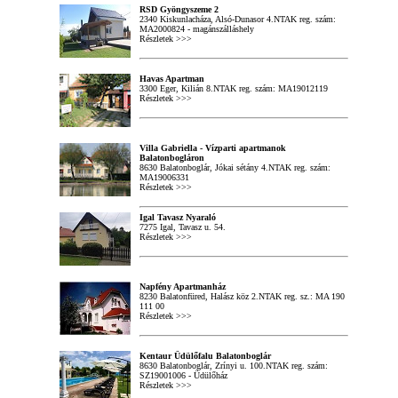
MA2000824 - magánszálláshely
Részletek >>>
Havas Apartman
3300 Eger, Kilián 8.NTAK reg. szám: MA19012119
Részletek >>>
Villa Gabriella - Vízparti apartmanok
Balatonbogláron
8630 Balatonboglár, Jókai sétány 4.NTAK reg. szám:
MA19006331
Részletek >>>
Igal Tavasz Nyaraló
7275 Igal, Tavasz u. 54.
Részletek >>>
Napfény Apartmanház
8230 Balatonfüred, Halász köz 2.NTAK reg. sz.: MA 190
111 00
Részletek >>>
Kentaur Üdülőfalu Balatonboglár
8630 Balatonboglár, Zrínyi u. 100.NTAK reg. szám:
SZ19001006 - Üdülőház
Részletek >>>