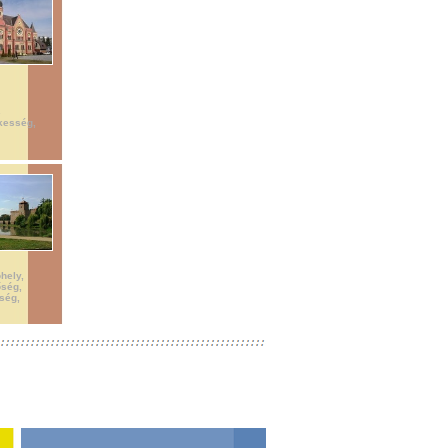
s
kesség,
óhely,
őség,
ség,