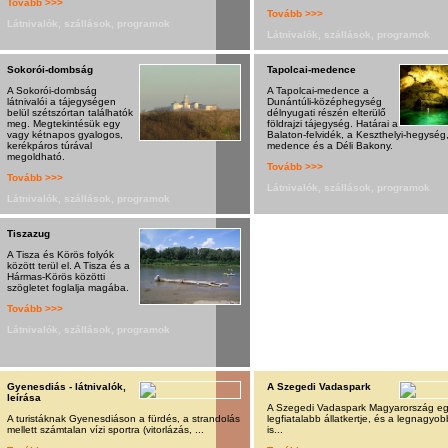
Tovább >>>
Tovább >>>
Látnivalók, szállások, programok
Látnivalók, szállások, programok
Sokorói-dombság
Tapolcai-medence
A Sokorói-dombság
A Tapolcai-medence a
látnivalói a tájegységen
Dunántúli-középhegység
belül szétszórtan találhatók
délnyugati részén elterülő
meg. Megtekintésük egy
földrajzi tájegység. Határai a
vagy kétnapos gyalogos,
Balaton-felvidék, a Keszthelyi-hegység,
kerékpáros túrával
medence és a Déli Bakony.
megoldható.
Tovább >>>
Tovább >>>
Látnivalók, szállások, programok
Látnivalók, szállások, programok
Tiszazug
A Tisza és Körös folyók
között terül el. A Tisza és a
Hármas-Körös közötti
szögletet foglalja magába.
Tovább >>>
Látnivalók, szállások, programok
Gyenesdiás - látnivalók,
A Szegedi Vadaspark
leírása
A Szegedi Vadaspark Magyarország eg
A turistáknak Gyenesdiáson a fürdés, a strandolás
legfiatalabb állatkertje, és a legnagyob
mellett számtalan vízi sportra (vitorlázás, ...
is...