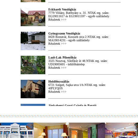
Eckhardt Vendégház
7779 Villány, Batthyány u. 31. NTAK reg. szám:
EG19011617 és EG19011597 - egyéb szálláshely
Részletek >>>
Gyöngyszem Vendégház
8428 Borzavár, Kossuth utca 2.NTAK reg. szám:
MA19014231 - egyéb szálláshely
Részletek >>>
Lazít-Lak Pihenőház
3325 Noszvaj, Síkfőkút út 48.NTAK reg. szám:
UD19005601 - üdülőháztelep
Részletek >>>
Holdfényszállás
6721 Szeged, Sajka utca 1/b.NTAK reg. szám:
4JPLYQOS
Részletek >>>
Jánkahegyi Gyuri Csárda és Panzió
8900 Zalaegerszeg, Jánkahegyi út 27.NTAK reg. szám:
PA19002738 - panzió
Részletek >>>
A ZSÚPFEDELES HÁZIKÓ - NÉPI MŰEMLÉK
PARASZTHÁZ AZ ŐRSÉGBEN
9942 Szalafő, Csörgőszer 15.
Részletek >>>