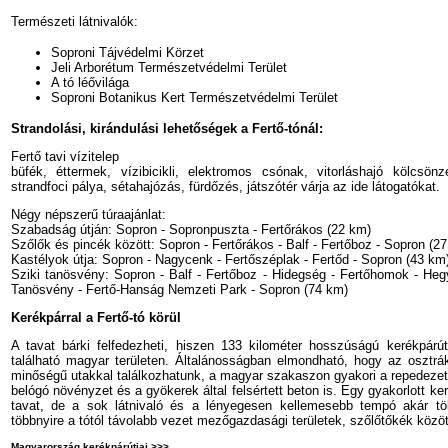
Természeti látnivalók:
Soproni Tájvédelmi Körzet
Jeli Arborétum Természetvédelmi Terület
A tó léővilága
Soproni Botanikus Kert Természetvédelmi Terület
Strandolási, kirándulási lehetőségek a Fertő-tónál:
Fertő tavi vízitelep
büfék, éttermek, vízibicikli, elektromos csónak, vitorláshajó kölcsönz
strandfoci pálya, sétahajózás, fürdőzés, játszótér várja az ide látogatókat.
Négy népszerű túraajánlat:
Szabadság útján: Sopron - Sopronpuszta - Fertőrákos (22 km)
Szőlők és pincék között: Sopron - Fertőrákos - Balf - Fertőboz - Sopron (2
Kastélyok útja: Sopron - Nagycenk - Fertőszéplak - Fertőd - Sopron (43 km
Sziki tanösvény: Sopron - Balf - Fertőboz - Hidegség - Fertőhomok - Hegy
Tanösvény - Fertő-Hanság Nemzeti Park - Sopron (74 km)
Kerékpárral a Fertő-tó körül
A tavat bárki felfedezheti, hiszen 133 kilométer hosszúságú kerékpárút
található magyar területen. Általánosságban elmondható, hogy az osztrá
minőségű utakkal találkozhatunk, a magyar szakaszon gyakori a repedezett
belógó növényzet és a gyökerek által felsértett beton is. Egy gyakorlott ke
tavat, de a sok látnivaló és a lényegesen kellemesebb tempó akár tö
többnyire a tótól távolabb vezet mezőgazdasági területek, szőlőtőkék közöt
Magyarország kerékpárútjai >>>