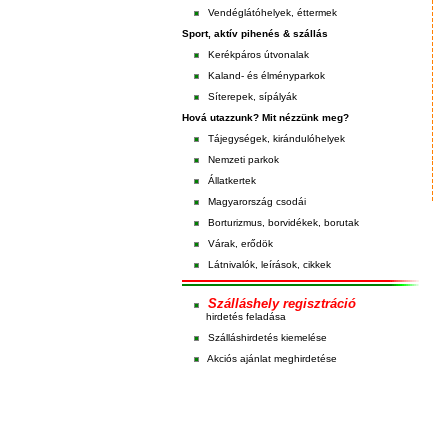
Vendéglátóhelyek, éttermek
Sport, aktív pihenés & szállás
Kerékpáros útvonalak
Kaland- és élményparkok
Síterepek, sípályák
Hová utazzunk? Mit nézzünk meg?
Tájegységek, kirándulóhelyek
Nemzeti parkok
Állatkertek
Magyarország csodái
Borturizmus, borvidékek, borutak
Várak, erődök
Látnivalók, leírások, cikkek
Szálláshely regisztráció
hirdetés feladása
Szálláshirdetés kiemelése
Akciós ajánlat meghirdetése