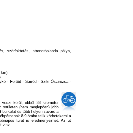
és, szörfoktatás, strandröplabda pálya,
7 km)
)
kő - Fertőd - Sarród - Sziki Őszirózsa -
 veszi körül, ebből 38 kilométer
k területen (nem meglepően) jobb
 burkolat és több helyen zavaró a
rékpárosnak 8-9 órába telik körbetekerni a
bbnapos túrát is eredményezhet. Az út
t visz.