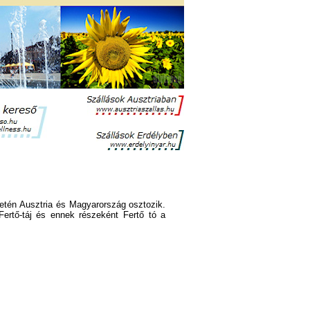
letén Ausztria és Magyarország osztozik.
ertő-táj és ennek részeként Fertő tó a