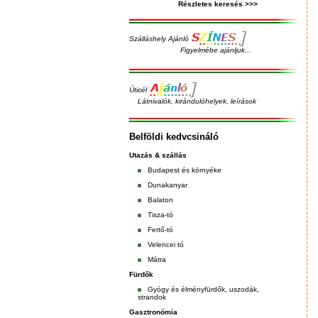
Részletes keresés >>>
Szálláshely Ajánló
Figyelmébe ajánljuk...
Úticél
Látnivalók, kirándulóhelyek, leírások
Belföldi kedvcsináló
Utazás & szállás
Budapest
és
környéke
Dunakanyar
Balaton
Tisza-tó
Fertő-tó
Velencei tó
Mátra
Fürdők
Gyógy és élményfürdők, uszodák,
strandok
Gasztronómia