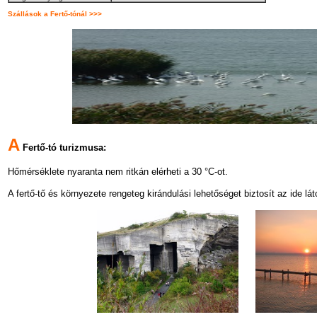
Szállások a Fertő-tónál >>>
A
Fertő-tó turizmusa:
Hőmérséklete nyaranta nem ritkán elérheti a 30 °C-ot.
A fertő-tő és környezete rengeteg kirándulási lehetőséget biztosít az ide l