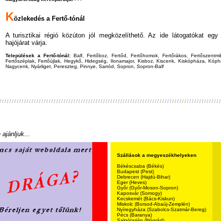
K
özlekedés a Fertő-tónál
A turisztikai régió közúton jól megközelíthető. Az ide látogatókat egy
hajójárat várja.
Települések a Fertő-tónál:
Balf, Fertőboz, Fertőd, Fertőhomok, Fertőrákos, Fertőszentmik
Fertőszéplak, Fertőújlak, Hegykő, Hidegség, Ilonamajor, Kisboz, Kiscenk, Kiskópháza, Kóph
Nagycenk, Nyárliget, Pereszteg, Pinnye, Sarród, Sopron, Sopron-Balf
ajánljuk...
Szállások a megyeszékhelyeken
Békéscsaba (Békés)
Budapest (Pest)
Debrecen (Hajdú-Bihar)
Eger (Heves)
Győr (Győr-Moson-Sopron)
Kaposvár (Somogy)
Kecskemét (Bács-Kiskun)
Miskolc (Borsod-Abaúj-Zemplén)
Nyíregyháza (Szabolcs-Szatmár-Bereg)
Pécs (Baranya)
Salgótarján (Nógrád)