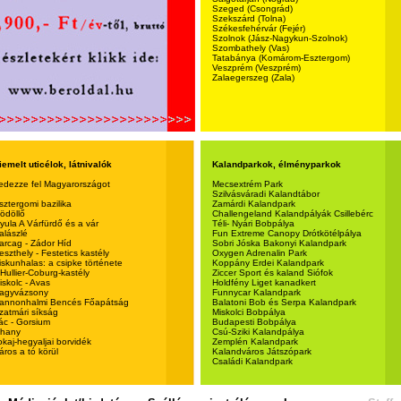
Szeged (Csongrád)
Szekszárd (Tolna)
Székesfehérvár (Fejér)
Szolnok (Jász-Nagykun-Szolnok)
Szombathely (Vas)
Tatabánya (Komárom-Esztergom)
Veszprém (Veszprém)
Zalaegerszeg (Zala)
iemelt uticélok, látnivalók
Kalandparkok, élményparkok
edezze fel Magyarországot
Mecsextrém Park
Szilvásváradi Kalandtábor
sztergomi bazilika
Zamárdi Kalandpark
ödöllő
Challengeland Kalandpályák Csillebérc
yula A Várfürdő és a vár
Téli- Nyári Bobpálya
alászlé
Fun Extreme Canopy Drótkötélpálya
arcag - Zádor Híd
Sobri Jóska Bakonyi Kalandpark
eszthely - Festetics kastély
Oxygen Adrenalin Park
iskunhalas: a csipke története
Koppány Erdei Kalandpark
'Hullier-Coburg-kastély
Ziccer Sport és kaland Siófok
iskolc - Avas
Holdfény Liget kanadkert
agyvázsony
Funnycar Kalandpark
annonhalmi Bencés Főapátság
Balatoni Bob és Serpa Kalandpark
zatmári síkság
Miskolci Bobpálya
ác - Gorsium
Budapesti Bobpálya
ihany
Csú-Sziki Kalandpálya
okaj-hegyaljai borvidék
Zemplén Kalandpark
áros a tó körül
Kalandváros Játszópark
Családi Kalandpark