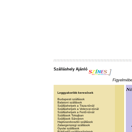
Szálláshely Ajánló
Figyelmébe 
Leggyakoribb keresések
Budapesti szállások
Balatoni szállások
Szálláshelyek a Tisza-tónál
Szálláshelyek a Velencei-tónál
Szálláshelyek a Fertő-tónál
Szállások Tokajban
Szállások Sárváron
Hajdúszoboszlói szállások
Zalaegerszegi szállások
Gyulai szállások
Bükfürdői szállásajánlatok