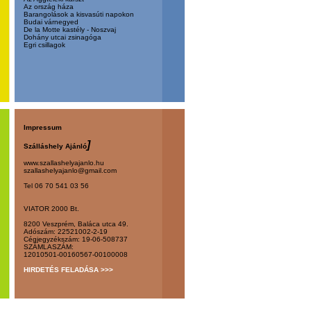
Az ország háza
Barangolások a kisvasúti napokon
Budai várnegyed
De la Motte kastély - Noszvaj
Dohány utcai zsinagóga
Egri csillagok
Impressum
]
Szálláshely Ajánló
www.szallashelyajanlo.hu
szallashelyajanlo@gmail.com
Tel 06 70 541 03 56
VIATOR 2000 Bt.
8200 Veszprém, Baláca utca 49.
Adószám: 22521002-2-19
Cégjegyzékszám: 19-06-508737
SZÁMLASZÁM:
12010501-00160567-00100008
HIRDETÉS FELADÁSA >>>