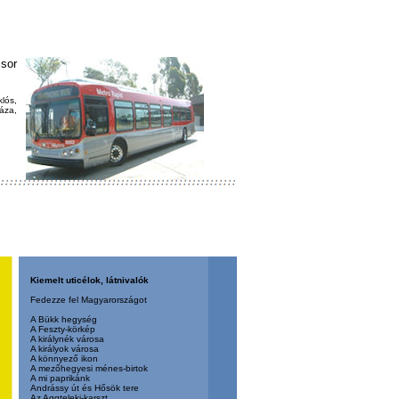
 sor
lós,
áza,
Kiemelt uticélok, látnivalók
Fedezze fel Magyarországot
A Bükk hegység
A Feszty-körkép
A királynék városa
A királyok városa
A könnyező ikon
A mezőhegyesi ménes-birtok
A mi paprikánk
Andrássy út és Hősök tere
Az Aggteleki-karszt