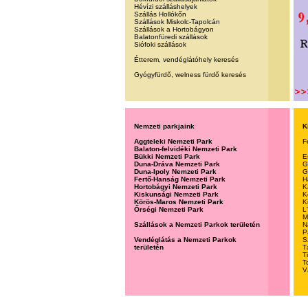
Hévízi szálláshelyek
Szállás Hollókőn
Szállások Miskolc-Tapolcán
Szállások a Hortobágyon
Balatonfüredi szállások
Siófoki szállások
Étterem, vendéglátóhely keresés
Gyógyfürdő, welness fürdő keresés
Nemzeti parkjaink
K
Aggteleki Nemzeti Park
F
Balaton-felvidéki Nemzeti Park
Bükki Nemzeti Park
E
Duna-Dráva Nemzeti Park
G
Duna-Ipoly Nemzeti Park
G
Fertő-Hanság Nemzeti Park
H
Hortobágyi Nemzeti Park
K
Kiskunsági Nemzeti Park
K
Körös-Maros Nemzeti Park
K
Őrségi Nemzeti Park
L
M
Szállások a Nemzeti Parkok területén
N
P
Vendéglátás a Nemzeti Parkok
S
területén
T
T
T
V