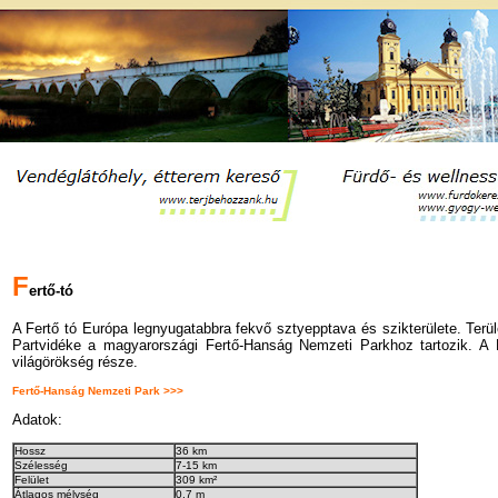
F
ertő-tó
A Fertő tó Európa legnyugatabbra fekvő sztyepptava és szikterülete. Terü
Partvidéke a magyarországi Fertő-Hanság Nemzeti Parkhoz tartozik. A F
világörökség része.
Fertő-Hanság Nemzeti Park >>>
Adatok:
Hossz
36 km
Szélesség
7-15 km
Felület
309 km²
Átlagos mélység
0.7 m