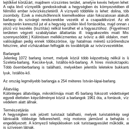
lejtőkkel körülzárt, majdnem vízszintes terület, amelyre kevés helyen lehet f
A rajta lévő víznyelők gondoskodnak a hegységben és környezetében él
félmillió ember ivóvízkészletéről. A víznyelő többféle is lehet: dolina, tö
zsomboly. Ezek a mészkőfennsík kiemelkedése után fokozatosan alakulta
barlang- és szivárgó rendszerekbe vezetik el a csapadékvizet. Az el
rendszerén keresztül jut el a hegység szélén lévő forrásokba, majd onnan 
jóízű víz kezelés (tisztítás) nélkül kerülhet el a fogyasztóhoz. (Figyelme
területen végzett szabálytalan állattartás ill. trágyakezelés miatt M
szennyeződött.) Különösen mellékízmentes az ivóvíz a déli oldalon, mert ú
valóságban pedig ennek többszöröse, így hatalmas méretű szűrőrendszer
felszínre, ahol vízházakban felfogják és továbbítják az ivóvízvezetékbe.
Barlangok
Jelenleg 1072 barlang ismert, melyek közül több képzettség nélkül is lá
Szeleta-barlang, Kecske-lyuk, Istállós-kői-barlang. A híres miskolctapolca
Több ősemberbarlang is található, melyekben jelentős leletekre bukkan
lyuk, Istállós-kő.
Az ország legmélyebb barlangja a 254 méteres István-lápai-barlang.
Állatvilág
Különleges állatvilága, mikroklímája miatt 45 barlang fokozott védettsége
egyedi élettelen képződményei közül a barlangok 1961 óta, a források, ví
védelem alatt állnak.
Természetjárás
A hegységben sok jelzett turistaút található, melyek turistatérkép se
látnivalók többsége felkereshető, míg motoros járművel a behajtás cs
engedélyezett. A környező településeken sok turistaegyesület működik, a
is szívesen látnak.