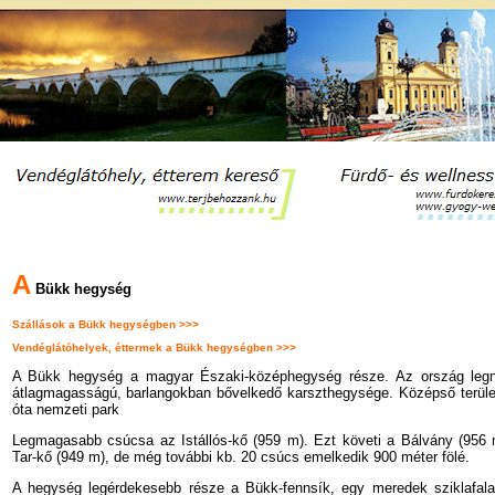
A
Bükk hegység
Szállások a Bükk hegységben >>>
Vendéglátóhelyek, éttermek a Bükk hegységben >>>
A Bükk hegység a magyar Északi-középhegység része. Az ország leg
átlagmagasságú, barlangokban bővelkedő karszthegysége. Középső terüle
óta nemzeti park
Legmagasabb csúcsa az Istállós-kő (959 m). Ezt követi a Bálvány (956 
Tar-kő (949 m), de még további kb. 20 csúcs emelkedik 900 méter fölé.
A hegység legérdekesebb része a Bükk-fennsík, egy meredek sziklafala