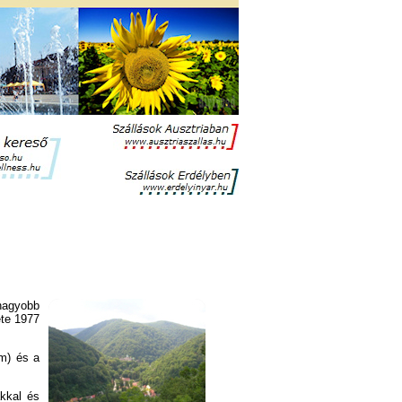
nagyobb
te 1977
m) és a
kkal és