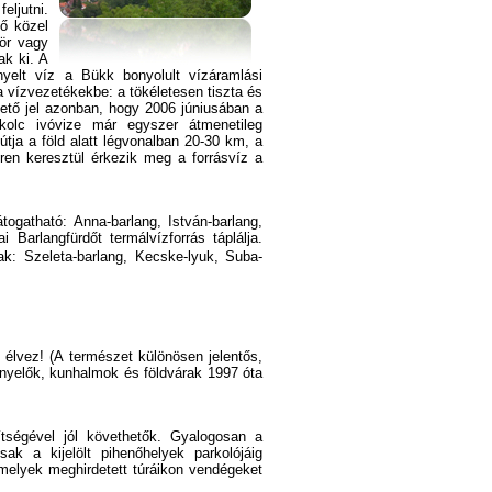
eljutni.
ő közel
bör vagy
k ki. A
nyelt víz a Bükk bonyolult vízáramlási
a vízvezetékekbe: a tökéletesen tiszta és
ztető jel azonban, hogy 2006 júniusában a
iskolc ivóvize már egyszer átmenetileg
tja a föld alatt légvonalban 20-30 km, a
en keresztül érkezik meg a forrásvíz a
togatható: Anna-barlang, István-barlang,
i Barlangfürdőt termálvízforrás táplálja.
tak: Szeleta-barlang, Kecske-lyuk, Suba-
t élvez! (A természet különösen jelentős,
znyelők, kunhalmok és földvárak 1997 óta
gítségével jól követhetők. Gyalogosan a
ak a kijelölt pihenőhelyek parkolójáig
melyek meghirdetett túráikon vendégeket