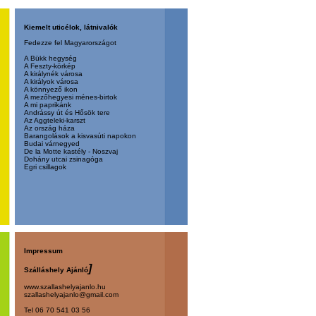
Kiemelt uticélok, látnivalók
Fedezze fel Magyarországot
A Bükk hegység
A Feszty-körkép
A királynék városa
A királyok városa
A könnyező ikon
A mezőhegyesi ménes-birtok
A mi paprikánk
Andrássy út és Hősök tere
Az Aggteleki-karszt
Az ország háza
Barangolások a kisvasúti napokon
Budai várnegyed
De la Motte kastély - Noszvaj
Dohány utcai zsinagóga
Egri csillagok
Impressum
]
Szálláshely Ajánló
www.szallashelyajanlo.hu
szallashelyajanlo@gmail.com
Tel 06 70 541 03 56