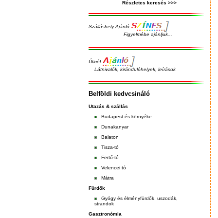
Részletes keresés >>>
Szálláshely Ajánló
Figyelmébe ajánljuk...
Úticél
Látnivalók, kirándulóhelyek, leírások
Belföldi kedvcsináló
Utazás & szállás
Budapest
és
környéke
Dunakanyar
Balaton
Tisza-tó
Fertő-tó
Velencei tó
Mátra
Fürdők
Gyógy és élményfürdők, uszodák,
strandok
Gasztronómia