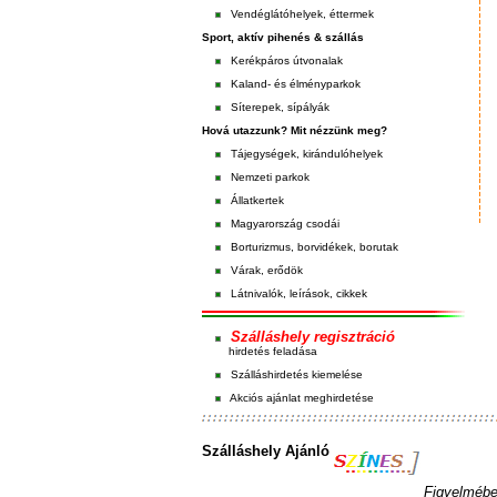
Vendéglátóhelyek, éttermek
Sport, aktív pihenés & szállás
Kerékpáros útvonalak
Kaland- és élményparkok
Síterepek, sípályák
Hová utazzunk? Mit nézzünk meg?
Tájegységek, kirándulóhelyek
Nemzeti parkok
Állatkertek
Magyarország csodái
Borturizmus, borvidékek, borutak
Várak, erődök
Látnivalók, leírások, cikkek
Szálláshely regisztráció
hirdetés feladása
Szálláshirdetés kiemelése
Akciós ajánlat meghirdetése
Szálláshely Ajánló
Figyelmébe 