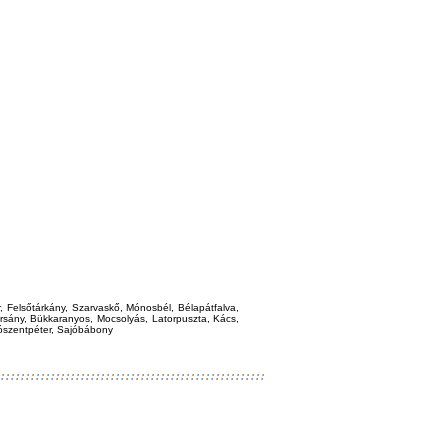
 Felsőtárkány, Szarvaskő, Mónosbél, Bélapátfalva,
arsány, Bükkaranyos, Mocsolyás, Latorpuszta, Kács,
jószentpéter, Sajóbábony