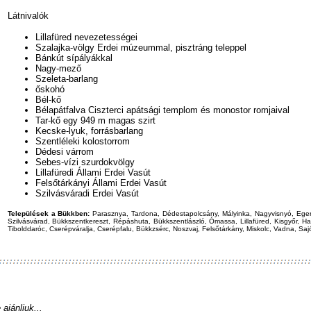
Látnivalók
Lillafüred nevezetességei
Szalajka-völgy Erdei múzeummal, pisztráng teleppel
Bánkút sípályákkal
Nagy-mező
Szeleta-barlang
őskohó
Bél-kő
Bélapátfalva Ciszterci apátsági templom és monostor romjaival
Tar-kő egy 949 m magas szirt
Kecske-lyuk, forrásbarlang
Szentléleki kolostorrom
Dédesi várrom
Sebes-vízi szurdokvölgy
Lillafüredi Állami Erdei Vasút
Felsőtárkányi Állami Erdei Vasút
Szilvásváradi Erdei Vasút
Települések a Bükkben:
Parasznya, Tardona, Dédestapolcsány, Mályinka, Nagyvisnyó, Eger,
Szilvásvárad, Bükkszentkereszt, Répáshuta, Bükkszentlászló, Ómassa, Lillafüred, Kisgyőr, H
Tibolddaróc, Cserépváralja, Cserépfalu, Bükkzsérc, Noszvaj, Felsőtárkány, Miskolc, Vadna, Sa
ajánljuk...