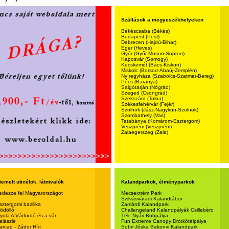
Szállások a megyeszékhelyeken
Békéscsaba (Békés)
Budapest (Pest)
Debrecen (Hajdú-Bihar)
Eger (Heves)
Győr (Győr-Moson-Sopron)
Kaposvár (Somogy)
Kecskemét (Bács-Kiskun)
Miskolc (Borsod-Abaúj-Zemplén)
Nyíregyháza (Szabolcs-Szatmár-Bereg)
Pécs (Baranya)
Salgótarján (Nógrád)
Szeged (Csongrád)
Szekszárd (Tolna)
Székesfehérvár (Fejér)
Szolnok (Jász-Nagykun-Szolnok)
Szombathely (Vas)
Tatabánya (Komárom-Esztergom)
Veszprém (Veszprém)
Zalaegerszeg (Zala)
iemelt uticélok, látnivalók
Kalandparkok, élményparkok
edezze fel Magyarországot
Mecsextrém Park
Szilvásváradi Kalandtábor
sztergomi bazilika
Zamárdi Kalandpark
ödöllő
Challengeland Kalandpályák Csillebérc
yula A Várfürdő és a vár
Téli- Nyári Bobpálya
alászlé
Fun Extreme Canopy Drótkötélpálya
arcag - Zádor Híd
Sobri Jóska Bakonyi Kalandpark