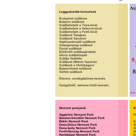
Leggyakoribb keresések
Budapesti szállások
Balatoni szállások
Szálláshelyek a Tisza-tónál
Szálláshelyek a Velencei-tónál
Szálláshelyek a Fertő-tónál
Szállások Tokajban
Szállások Sárváron
Hajdúszoboszlói szállások
Zalaegerszegi szállások
Gyulai szállások
Bükfürdői szállásajánlatok
Hévízi szálláshelyek
Szállás Hollókőn
Szállások Miskolc-Tapolcán
Szállások a Hortobágyon
Balatonfüredi szállások
Siófoki szállások
Étterem, vendéglátóhely keresés
Gyógyfürdő, welness fürdő keresés
Nemzeti parkjaink
K
Aggteleki Nemzeti Park
F
Balaton-felvidéki Nemzeti Park
Bükki Nemzeti Park
E
Duna-Dráva Nemzeti Park
G
Duna-Ipoly Nemzeti Park
G
Fertő-Hanság Nemzeti Park
H
Hortobágyi Nemzeti Park
K