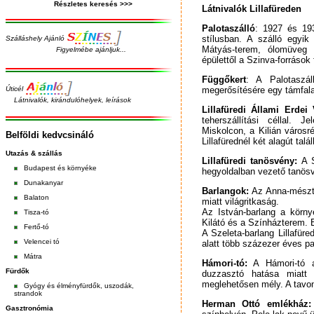
Részletes keresés >>>
Látnivalók Lillafüreden
Palotaszálló
: 1927 és 193
stílusban. A szálló egyik
Szálláshely Ajánló
Mátyás-terem, ólomüveg a
Figyelmébe ajánljuk...
épülettől a Szinva-források 
Függőkert
: A Palotaszá
Úticél
megerősítésére egy támfalak
Látnivalók, kirándulóhelyek, leírások
Lillafüredi Állami Erdei 
teherszállítási céllal. J
Miskolcon, a Kilián városr
Belföldi kedvcsináló
Lillafürednél két alagút tal
Utazás & szállás
Lillafüredi tanösvény:
A S
Budapest
és
környéke
hegyoldalban vezető tanösvé
Dunakanyar
Barlangok:
Az Anna-mésztu
Balaton
miatt világritkaság.
Az István-barlang a körny
Tisza-tó
Kilátó és a Színházterem. 
Fertő-tó
A Szeleta-barlang Lillafür
Velencei tó
alatt több százezer éves pa
Mátra
Hámori-tó:
A Hámori-tó a
Fürdők
duzzasztó hatása miatt 
meglehetősen mély. A tavon
Gyógy és élményfürdők, uszodák,
strandok
Herman Ottó emlékház:
Gasztronómia