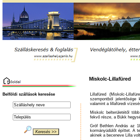
Miskolc-Lillafüred
Belföldi szállások keresése
Lillafüred (Miskolc-Lillaf
szempontból jelentősége k
valamint a lillafüredi vízesé
Miskolc belterületétől tö
fekvő része, a Bükk hegys
Gróf Bethlen András az 18
kormányüdülőt építtet. A t
akinek a beceneve Lilla vol