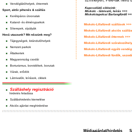
színhelyén, Pele-lak nevű
Vendéglátóhelyek, éttermek
Kapcsolódó cikkeink:
Sport, aktív pihenés & szállás
Miskolc - látnivaló, leírás >>>
Miskolctapolcai Barlangfürdő >>
Kerékpáros útvonalak
Kaland- és élményparkok
Miskolc-Lillafüredi szállások >>>
Síterepek, sípályák
Miskolc-Lillafüredi akciós szállá
Hová utazzunk? Mit nézzünk meg?
Miskolc-Lillafüredi éttermek >>>
Tájegységek, kirándulóhelyek
Miskolc-Lillafüredi szórakozóhel
Nemzeti parkok
Miskolc-Lillafüredi egyéb vendég
Állatkertek
Miskolc-Lillafüredi fürdők, uszo
Magyarország csodái
Borturizmus, borvidékek, borutak
Várak, erődök
Látnivalók, leírások, cikkek
Szálláshely regisztráció
hirdetés feladása
Szálláshirdetés kiemelése
Akciós ajánlat meghirdetése
Médiaajánlat/hirdetés
S